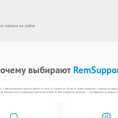
и записи на сайте
очему выбирают
RemSuppo
у и обслуживанию техники Garmin в Чите со стажем от 10 лет. В штате компании — свыше 14 инже
ов. Ежемесячно в сервисный центр поступает от 300 устройств, включая , , . Мы беремся за задач