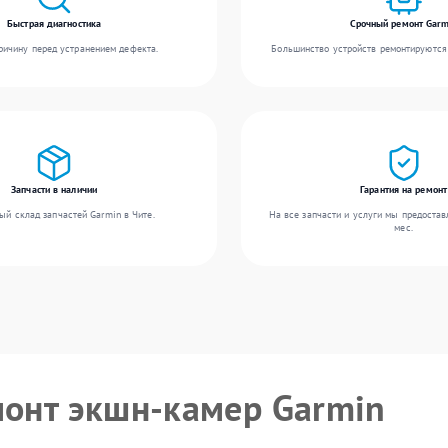
Быстрая диагностика
Срочный ремонт Garm
ичину перед устранением дефекта.
Большинство устройств ремонтируются 
Запчасти в наличии
Гарантия на ремонт
ый склад запчастей Garmin в Чите.
На все запчасти и услуги мы предостав
мес.
монт экшн-камер Garmin