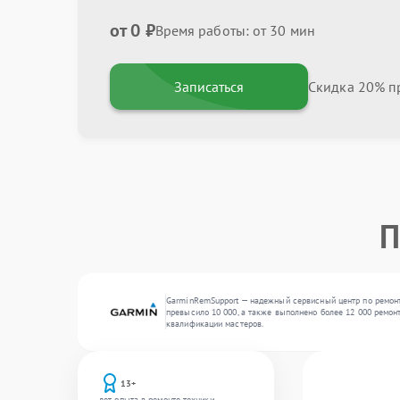
от 0 ₽
Время работы: от 30 мин
Записаться
Скидка 20% пр
П
GarminRemSupport — надежный сервисный центр по ремонт
превысило 10 000, а также выполнено более 12 000 ремонт
квалификации мастеров.
13+
лет опыта в ремонте техники