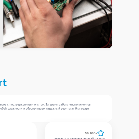
rt
неров с подтвержденным опытом. За время работы число клиентов
и любой сложности и обеспечиваем надежный результат благодаря
50 000+
довольных клиентов по всей России