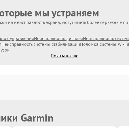
которые мы устраняем
жи на неисправность экрана, могут иметь более серьезные п
опок управления
Неисправность дисплея
Неисправность систе
я
Неисправность системы стабилизации
Поломка системы Wi-Fi
рузок
Показать еще
ники Garmin