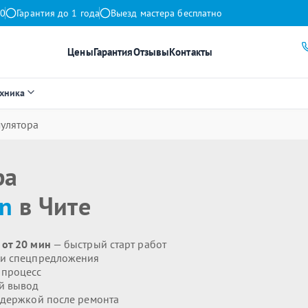
00
Гарантия до 1 года
Выезд мастера бесплатно
Цены
Гарантия
Отзывы
Контакты
ехника
улятора
ра
n
в Чите
 от 20 мин
— быстрый старт работ
 и спецпредложения
 процесс
й вывод
держкой после ремонта