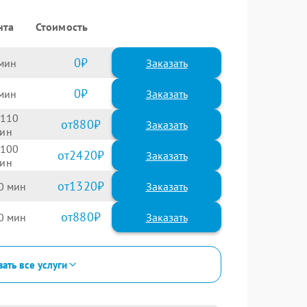
нта
Стоимость
0
Заказать
0
Заказать
110
880
100
2420
1320
0
880
0
зать все услуги