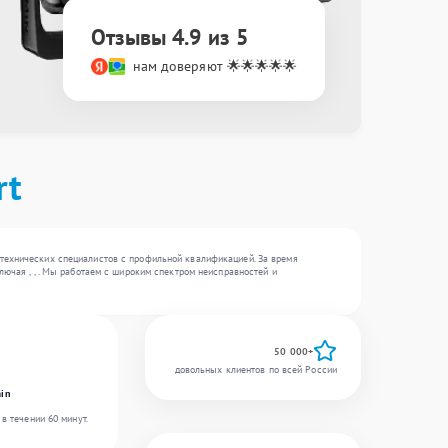
Отзывы 4.9 из 5
нам доверяют 🌟🌟🌟🌟🌟
rt
 технических специалистов с профильной квалификацией. За время
лючая , , . Мы работаем с широким спектром неисправностей и
50 000+
довольных клиентов по всей России
in
в течении 60 минут.