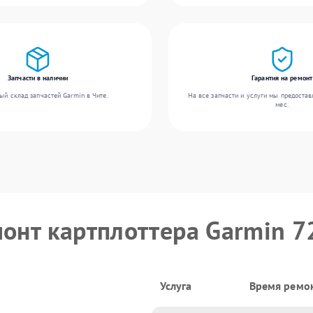
Запчасти в наличии
Гарантия на ремонт
ый склад запчастей Garmin в Чите.
На все запчасти и услуги мы предостав
мес.
монт картплоттера Garmin 7
Услуга
Время ремо