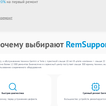
20%
на первый ремонт
 ремонт
очему выбирают
RemSuppo
у и обслуживанию техники Garmin в Чите с практикой свыше 10 лет. В штате компании — свыше 22
ено более 12 000 ремонтов. Ежемесячно в сервисный центр поступает свыше 300 единиц техники, вк
льзованию современного оборудования.
Быстрая диагностика
Срочный ремонт Garm
ичину перед устранением дефекта.
Большинство устройств ремонтируются 