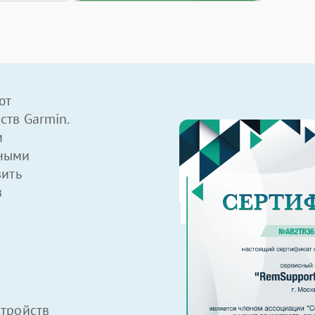
ют
ств Garmin.
м
ными
вить
в
тройств