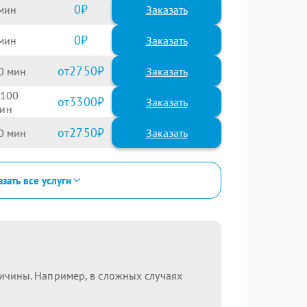
0
Заказать
0
Заказать
2750
0
100
3300
2750
0
зать все услуги
ричины. Например, в сложных случаях