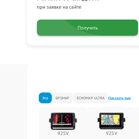
при заявке на сайте
Получить
Все
GPSMAP
ECHOMAP ULTRA
Показать еще
92SV
92SV