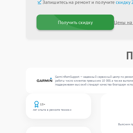
Запишитесь на ремонт и получите
скидку 
Получить скидку
Цены на
П
GarminRemSupport — надежный сервисный центр по ремонт
работы число клиентов превысило 10 000, а также выполн
поддерживаем высокий стандарт качества благодаря испо
13+
лет опыта в ремонте техники
Выясним пр