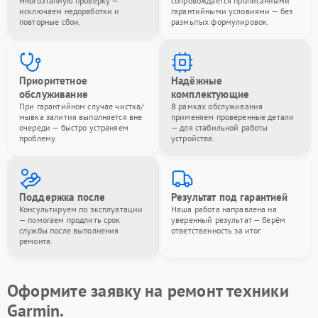
многоэтапную проверку —
сопровождается прописанными
исключаем недоработки и
гарантийными условиями — без
повторные сбои.
размытых формулировок.
Приоритетное
Надёжные
обслуживание
комплектующие
При гарантийном случае чистка/
В рамках обслуживания
мывка залития выполняется вне
применяем проверенные детали
очереди — быстро устраняем
— для стабильной работы
проблему.
устройства.
Поддержка после
Результат под гарантией
Консультируем по эксплуатации
Наша работа направлена на
— помогаем продлить срок
уверенный результат — берём
службы после выполнения
ответственность за итог.
ремонта.
Оформите заявку на ремонт техники
Garmin.