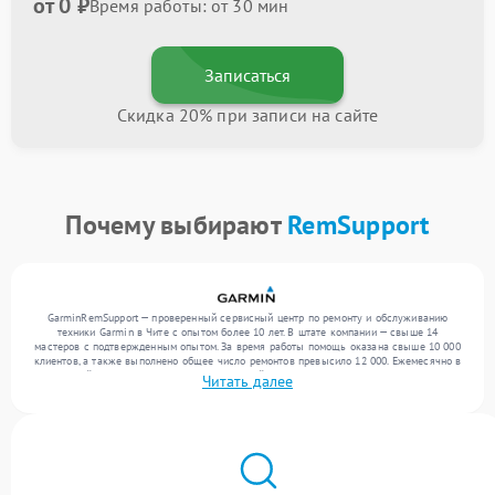
от 0 ₽
Время работы: от 30 мин
Записаться
Скидка 20% при записи на сайте
Почему выбирают
RemSupport
GarminRemSupport — проверенный сервисный центр по ремонту и обслуживанию
техники Garmin в Чите с опытом более 10 лет. В штате компании — свыше 14
мастеров с подтвержденным опытом. За время работы помощь оказана свыше 10 000
клиентов, а также выполнено общее число ремонтов превысило 12 000. Ежемесячно в
сервисный центр поступает более 300 устройств, включая , , . Мы беремся за задачи
Читать далее
любой сложности и поддерживаем высокий стандарт качества благодаря
отлаженным процессам ремонта.