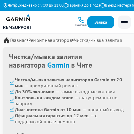
декс
Чита
Ежедневно с 9:00 до 21:00
Гарантия до 1 года
Выезд мастера бес
Заявка
Позвонить
REMSUPPORT
Главная
Ремонт навигаторов
Чистка/мывка залития
Чистка/мывка залития
навигатора
Garmin
в Чите
Чистка/мывка залития навигаторов Garmin от 20
мин
— приоритетный ремонт
До 30% экономии
— самые выгодные условия
Контроль на каждом этапе
— статус ремонта по
запросу
Диагностика Garmin от 10 мин
— понятный вывод
Официальная гарантия до 12 мес.
— с
поддержкой после ремонта