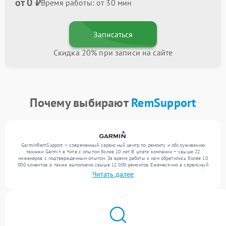
от 0 ₽
Время работы: от 30 мин
Записаться
Скидка 20% при записи на сайте
Почему выбирают
RemSupport
GarminRemSupport — современный сервисный центр по ремонту и обслуживанию
техники Garmin в Чите с опытом более 10 лет. В штате компании — свыше 22
инженеров с подтвержденным опытом. За время работы к нам обратились более 10
000 клиентов, а также выполнено свыше 12 000 ремонтов. Ежемесячно в сервисный
центр поступает более 300 обращений, включая , , . Мы беремся за задачи любой
Читать далее
сложности и гарантируем высокое качество обслуживания благодаря опыту
команды.