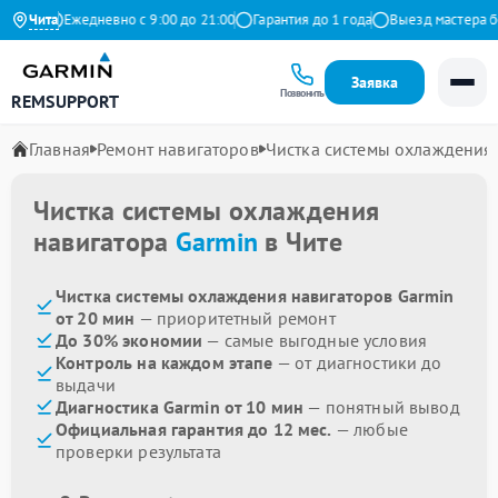
декс
Чита
Ежедневно с 9:00 до 21:00
Гарантия до 1 года
Выезд мастера бес
Заявка
Позвонить
REMSUPPORT
Главная
Ремонт навигаторов
Чистка системы охлаждения
Чистка системы охлаждения
навигатора
Garmin
в Чите
Чистка системы охлаждения навигаторов Garmin
от 20 мин
— приоритетный ремонт
До 30% экономии
— самые выгодные условия
Контроль на каждом этапе
— от диагностики до
выдачи
Диагностика Garmin от 10 мин
— понятный вывод
Официальная гарантия до 12 мес.
— любые
проверки результата