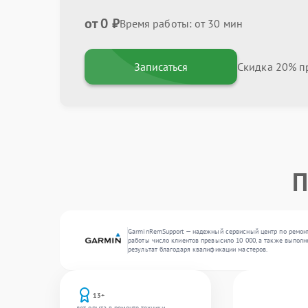
от 0 ₽
Время работы: от 30 мин
Записаться
Скидка 20% пр
П
GarminRemSupport — надежный сервисный центр по ремонт
работы число клиентов превысило 10 000, а также выполн
результат благодаря квалификации мастеров.
13+
лет опыта в ремонте техники