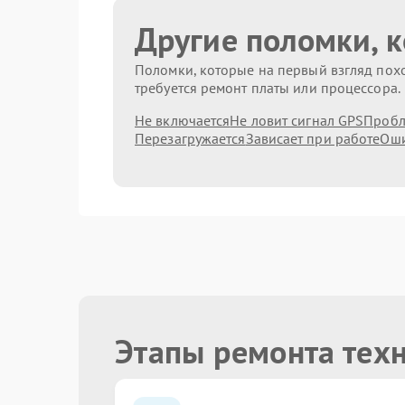
Другие поломки, 
Поломки, которые на первый взгляд похо
требуется ремонт платы или процессора.
Не включается
Не ловит сигнал GPS
Пробл
Перезагружается
Зависает при работе
Оши
Этапы ремонта тех