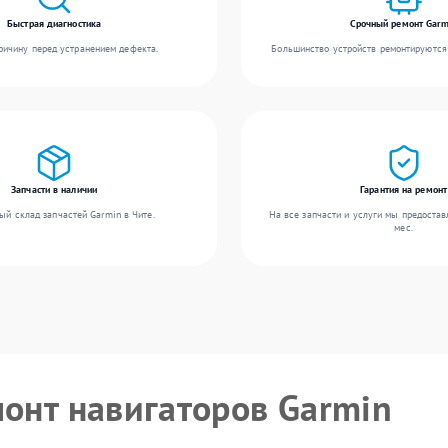
Быстрая диагностика
Срочный ремонт Garm
ичину перед устранением дефекта.
Большинство устройств ремонтируются 
Запчасти в наличии
Гарантия на ремонт
ый склад запчастей Garmin в Чите.
На все запчасти и услуги мы предостав
мес.
монт навигаторов Garmin