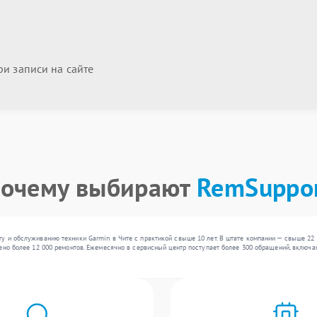
и записи на сайте
очему выбирают
RemSuppo
у и обслуживанию техники Garmin в Чите с практикой свыше 10 лет. В штате компании — свыше 22
ено более 12 000 ремонтов. Ежемесячно в сервисный центр поступает более 300 обращений, включая