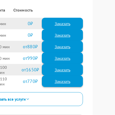
нта
Стоимость
0
Заказать
0
Заказать
880
0
990
0
100
1650
110
770
зать все услуги