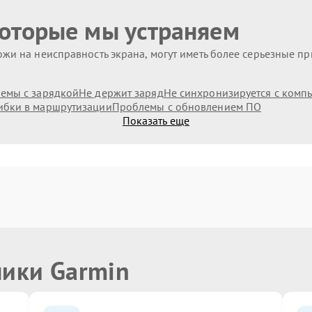
которые мы устраняем
жи на неисправность экрана, могут иметь более серьезные п
емы с зарядкой
Не держит заряд
Не синхронизируется с комп
бки в маршрутизации
Проблемы с обновлением ПО
Показать еще
ники Garmin