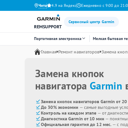
Чита
4.9 на Яндекс
Ежедневно с 9:00 до 21:
Сервисный центр Garmin
REMSUPPORT
Портативная электроника
Мелкая бытовая т
Главная
Ремонт навигаторов
Замена кноп
Замена кнопок
навигатора
Garmin
в
Замена кнопок навигаторов Garmin от 20
До 30% экономии
— самые выгодные усл
Контроль на каждом этапе
— от диагност
Диагностика Garmin от 10 мин
— понятны
Официальная гарантия до 12 мес.
— с под