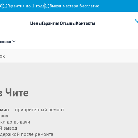
00
Гарантия до 1 года
Выезд мастера бесплатно
Цены
Гарантия
Отзывы
Контакты
ехника
ок
 Чите
 мин
— приоритетный ремонт
овия
ики до выдачи
й вывод
держкой после ремонта