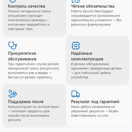
Контроль качества
Чёткие обязательства
Ремонт материнской платы
Работа Garmin RemSupport
(микросхем) проходит
сопровождается прописанными
многоэтапную проверку —
гарантийными условиями — без
исключаем недоработки и
размытых формулировок.
повторные сбои.
Приоритетное
Надёжные
обслуживание
комплектующие
При гарантийном случае ремонт
В рамках обслуживания
материнской платы (микросхем)
применяем проверенные детали
выполняется вне очереди —
— для стабильной работы
быстро устраняем проблему.
устройства.
Поддержка после
Результат под гарантией
Консультируем по эксплуатации
Наша работа направлена на
— помогаем продлить срок
уверенный результат — берём
службы после выполнения
ответственность за итог.
ремонта.