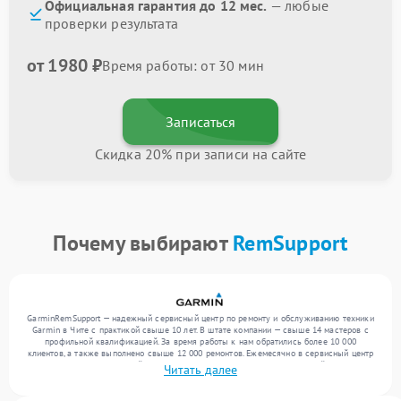
Официальная гарантия до 12 мес.
— любые
проверки результата
от 1980 ₽
Время работы: от 30 мин
Записаться
Скидка 20% при записи на сайте
Почему выбирают
RemSupport
GarminRemSupport — надежный сервисный центр по ремонту и обслуживанию техники
Garmin в Чите с практикой свыше 10 лет. В штате компании — свыше 14 мастеров с
профильной квалификацией. За время работы к нам обратились более 10 000
клиентов, а также выполнено свыше 12 000 ремонтов. Ежемесячно в сервисный центр
поступает более 300 устройств, включая , , . Мы беремся за задачи любой сложности
Читать далее
и поддерживаем высокий стандарт качества благодаря использованию современного
оборудования.