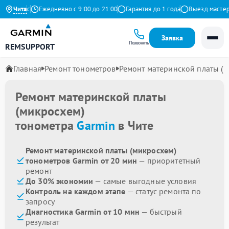
а Яндекс
Чита
Ежедневно с 9:00 до 21:00
Гарантия до 1 года
Выезд мастера 
Заявка
Позвонить
REMSUPPORT
Главная
Ремонт тонометров
Ремонт материнской платы (
Ремонт материнской платы
(микросхем)
тонометра
Garmin
в Чите
Ремонт материнской платы (микросхем)
тонометров Garmin от 20 мин
— приоритетный
ремонт
До 30% экономии
— самые выгодные условия
Контроль на каждом этапе
— статус ремонта по
запросу
Диагностика Garmin от 10 мин
— быстрый
результат