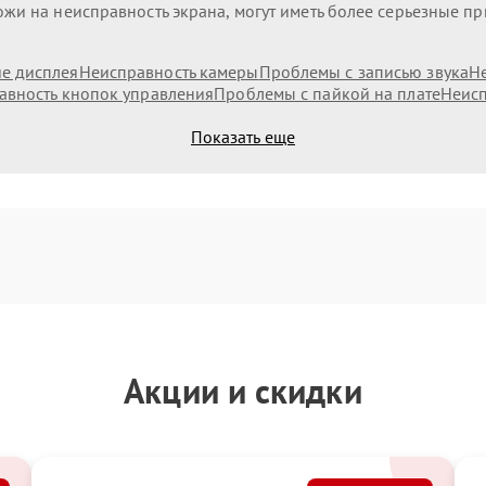
жи на неисправность экрана, могут иметь более серьезные п
е дисплея
Неисправность камеры
Проблемы с записью звука
Н
авность кнопок управления
Проблемы с пайкой на плате
Неисп
Показать еще
Акции и скидки