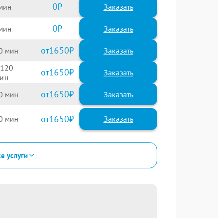
0
Заказать
0
Заказать
1650
0
120
1650
1650
0
1650
0
се услуги